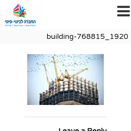
building-768815_1920